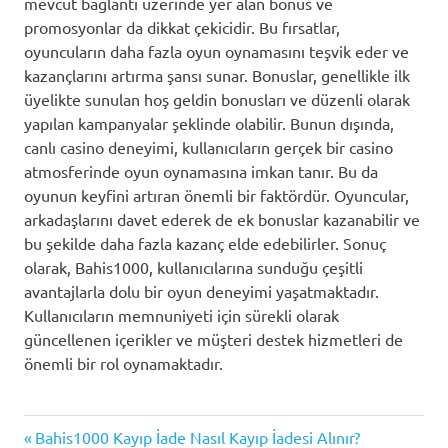
mevcut bağlantı üzerinde yer alan bonus ve
promosyonlar da dikkat çekicidir. Bu fırsatlar,
oyuncuların daha fazla oyun oynamasını teşvik eder ve
kazançlarını artırma şansı sunar. Bonuslar, genellikle ilk
üyelikte sunulan hoş geldin bonusları ve düzenli olarak
yapılan kampanyalar şeklinde olabilir. Bunun dışında,
canlı casino deneyimi, kullanıcıların gerçek bir casino
atmosferinde oyun oynamasına imkan tanır. Bu da
oyunun keyfini artıran önemli bir faktördür. Oyuncular,
arkadaşlarını davet ederek de ek bonuslar kazanabilir ve
bu şekilde daha fazla kazanç elde edebilirler. Sonuç
olarak, Bahis1000, kullanıcılarına sunduğu çeşitli
avantajlarla dolu bir oyun deneyimi yaşatmaktadır.
Kullanıcıların memnuniyeti için sürekli olarak
güncellenen içerikler ve müşteri destek hizmetleri de
önemli bir rol oynamaktadır.
Canlı
Previous
Yazı
Bahis1000 Kayıp İade Nasıl Kayıp İadesi Alınır?