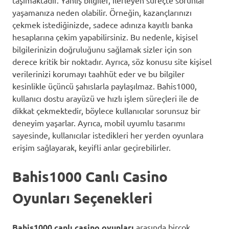
yaşamanıza neden olabilir. Örneğin, kazançlarınızı
çekmek istediğinizde, sadece adınıza kayıtlı banka
hesaplarına çekim yapabilirsiniz. Bu nedenle, kişisel
bilgilerinizin doğruluğunu sağlamak sizler için son
derece kritik bir noktadır. Ayrıca, söz konusu site kişisel
verilerinizi korumayı taahhüt eder ve bu bilgiler
kesinlikle üçüncü şahıslarla paylaşılmaz. Bahis1000,
kullanıcı dostu arayüzü ve hızlı işlem süreçleri ile de
dikkat çekmektedir, böylece kullanıcılar sorunsuz bir
deneyim yaşarlar. Ayrıca, mobil uyumlu tasarımı
sayesinde, kullanıcılar istedikleri her yerden oyunlara
erişim sağlayarak, keyifli anlar geçirebilirler.
Bahis1000 Canlı Casino
Oyunları Seçenekleri
Bahis1000 canlı casino oyunları
arasında birçok