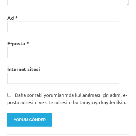
Ad
*
E-posta
*
İnternet sitesi
Daha sonraki yorumlarımda kullanılması için adım, e-
posta adresim ve site adresim bu tarayıcıya kaydedilsin.