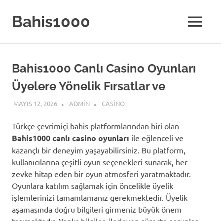
Skip
to
Bahis1000
MENU
content
Bahis1000 Canlı Casino Oyunları
Üyelere Yönelik Fırsatlar ve
MAYIS 12, 2026
ADMIN
CASINO
Türkçe çevrimiçi bahis platformlarından biri olan
Bahis1000 canlı casino oyunları
ile eğlenceli ve
kazançlı bir deneyim yaşayabilirsiniz. Bu platform,
kullanıcılarına çeşitli oyun seçenekleri sunarak, her
zevke hitap eden bir oyun atmosferi yaratmaktadır.
Oyunlara katılım sağlamak için öncelikle üyelik
işlemlerinizi tamamlamanız gerekmektedir. Üyelik
aşamasında doğru bilgileri girmeniz büyük önem
taşımaktadır. Yanlış bilgiler, ilerleyen süreçte sorunlar