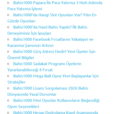
Bahis1000 Papara İle Para Yatırma 3 Hızlı Adımda
Para Yatırma İşlemi
Bahis1000’da Hangi Slot Oyunları Var? Yılın En
Gözde Oyunları
Bahis1000’da Nasıl Bahis Yapılır? İlk Bahis
Deneyiminiz İçin İpuçları
Bahis1000 Facebook Fırsatlarını Yakalayın ve
Kazanma Şansınızı Artırın
Bahis1000 Giriş Adresi Nedir? Yeni Üyeler İçin
Önemli Bilgiler
Bahis1000 Sadakat Programı Üyelerin
Yararlanabileceği 4 Fırsat
Bahis1000 Mega Ball Oyna Yeni Başlayanlar İçin
Stratejiler
Bahis1000 Lisans Sorgulaması 2026 Bahis
Dünyasında Yasal Durumlar
Bahis1000 Mini Oyunlar Kullanıcıların Beğendiği
Oyun Seçenekleri
Bahis1000 Hesap Doğrulama Kayıt Aşamasında