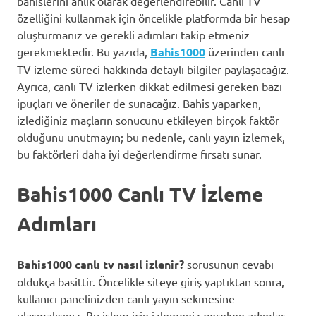
bahislerini anlık olarak değerlendirebilir. Canlı TV
özelliğini kullanmak için öncelikle platformda bir hesap
oluşturmanız ve gerekli adımları takip etmeniz
gerekmektedir. Bu yazıda,
Bahis1000
üzerinden canlı
TV izleme süreci hakkında detaylı bilgiler paylaşacağız.
Ayrıca, canlı TV izlerken dikkat edilmesi gereken bazı
ipuçları ve öneriler de sunacağız. Bahis yaparken,
izlediğiniz maçların sonucunu etkileyen birçok faktör
olduğunu unutmayın; bu nedenle, canlı yayın izlemek,
bu faktörleri daha iyi değerlendirme fırsatı sunar.
Bahis1000 Canlı TV İzleme
Adımları
Bahis1000 canlı tv nasıl izlenir?
sorusunun cevabı
oldukça basittir. Öncelikle siteye giriş yaptıktan sonra,
kullanıcı panelinizden canlı yayın sekmesine
ulaşmalısınız. Bu işlem için izlemeniz gereken adımlar