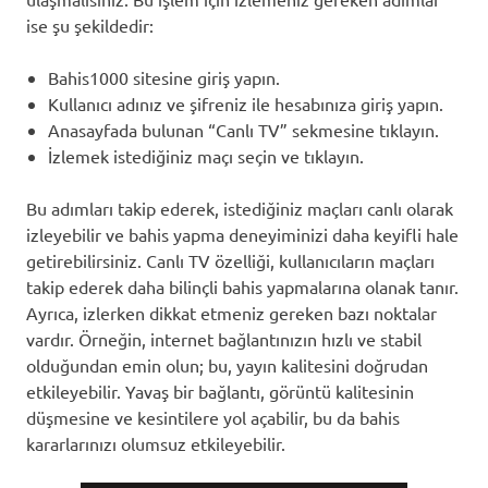
ise şu şekildedir:
Bahis1000 sitesine giriş yapın.
Kullanıcı adınız ve şifreniz ile hesabınıza giriş yapın.
Anasayfada bulunan “Canlı TV” sekmesine tıklayın.
İzlemek istediğiniz maçı seçin ve tıklayın.
Bu adımları takip ederek, istediğiniz maçları canlı olarak
izleyebilir ve bahis yapma deneyiminizi daha keyifli hale
getirebilirsiniz. Canlı TV özelliği, kullanıcıların maçları
takip ederek daha bilinçli bahis yapmalarına olanak tanır.
Ayrıca, izlerken dikkat etmeniz gereken bazı noktalar
vardır. Örneğin, internet bağlantınızın hızlı ve stabil
olduğundan emin olun; bu, yayın kalitesini doğrudan
etkileyebilir. Yavaş bir bağlantı, görüntü kalitesinin
düşmesine ve kesintilere yol açabilir, bu da bahis
kararlarınızı olumsuz etkileyebilir.