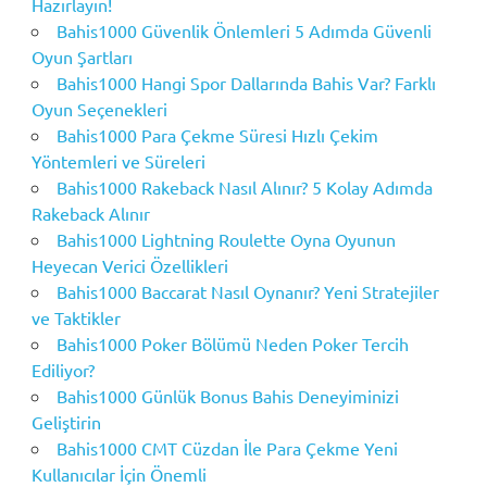
Hazırlayın!
Bahis1000 Güvenlik Önlemleri 5 Adımda Güvenli
Oyun Şartları
Bahis1000 Hangi Spor Dallarında Bahis Var? Farklı
Oyun Seçenekleri
Bahis1000 Para Çekme Süresi Hızlı Çekim
Yöntemleri ve Süreleri
Bahis1000 Rakeback Nasıl Alınır? 5 Kolay Adımda
Rakeback Alınır
Bahis1000 Lightning Roulette Oyna Oyunun
Heyecan Verici Özellikleri
Bahis1000 Baccarat Nasıl Oynanır? Yeni Stratejiler
ve Taktikler
Bahis1000 Poker Bölümü Neden Poker Tercih
Ediliyor?
Bahis1000 Günlük Bonus Bahis Deneyiminizi
Geliştirin
Bahis1000 CMT Cüzdan İle Para Çekme Yeni
Kullanıcılar İçin Önemli