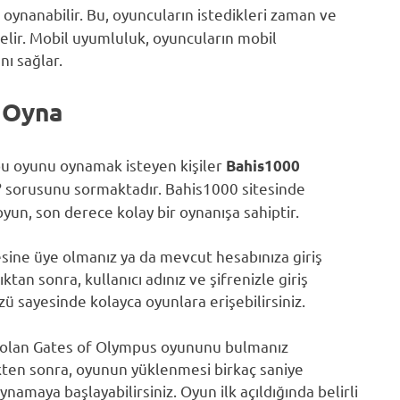
oynanabilir. Bu, oyuncuların istedikleri zaman ve
elir. Mobil uyumluluk, oyuncuların mobil
nı sağlar.
 Oyna
bu oyunu oynamak isteyen kişiler
Bahis1000
sorusunu sormaktadır. Bahis1000 sitesinde
?
un, son derece kolay bir oynanışa sahiptir.
esine üye olmanız ya da mevcut hesabınıza giriş
n sonra, kullanıcı adınız ve şifrenizle giriş
zü sayesinde kolayca oyunlara erişebilirsiniz.
un olan Gates of Olympus oyununu bulmanız
ten sonra, oyunun yüklenmesi birkaç saniye
amaya başlayabilirsiniz. Oyun ilk açıldığında belirli