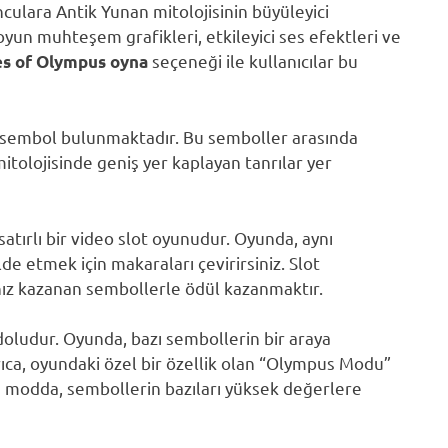
culara Antik Yunan mitolojisinin büyüleyici
yun muhteşem grafikleri, etkileyici ses efektleri ve
seçeneği ile kullanıcılar bu
es of Olympus oyna
ı sembol bulunmaktadır. Bu semboller arasında
itolojisinde geniş yer kaplayan tanrılar yer
atırlı bir video slot oyunudur. Oyunda, aynı
e etmek için makaraları çevirirsiniz. Slot
nız kazanan sembollerle ödül kazanmaktır.
doludur. Oyunda, bazı sembollerin bir araya
rıca, oyundaki özel bir özellik olan “Olympus Modu”
Bu modda, sembollerin bazıları yüksek değerlere