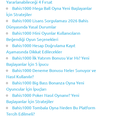
Yararlanabileceği 4 Fırsat
Bahis1000 Mega Ball Oyna Yeni Başlayanlar
İçin Stratejiler
Bahis1000 Lisans Sorgulaması 2026 Bahis
Dünyasında Yasal Durumlar
Bahis1000 Mini Oyunlar Kullanıcıların
Beğendiği Oyun Seçenekleri
Bahis1000 Hesap Doğrulama Kayıt
Aşamasında Dikkat Edilecekler
Bahis1000 İlk Yatırım Bonusu Var Mı? Yeni
Başlayanlar İçin 5 İpucu
Bahis1000 Deneme Bonusu Neler Sunuyor ve
Nasıl Kullanılır?
Bahis1000 Big Bass Bonanza Oyna Yeni
Oyuncular İçin İpuçları
Bahis1000 Poker Nasıl Oynanır? Yeni
Başlayanlar İçin Stratejiler
Bahis1000 Tombala Oyna Neden Bu Platform
Tercih Edilmeli?