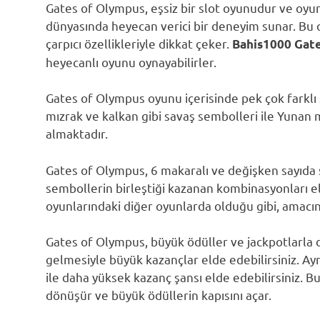
Gates of Olympus, eşsiz bir slot oyunudur ve oyun
dünyasında heyecan verici bir deneyim sunar. Bu o
çarpıcı özellikleriyle dikkat çeker.
Bahis1000 Gat
heyecanlı oyunu oynayabilirler.
Gates of Olympus oyunu içerisinde pek çok farkl
mızrak ve kalkan gibi savaş sembolleri ile Yunan m
almaktadır.
Gates of Olympus, 6 makaralı ve değişken sayıda s
sembollerin birleştiği kazanan kombinasyonları eld
oyunlarındaki diğer oyunlarda olduğu gibi, amacı
Gates of Olympus, büyük ödüller ve jackpotlarla 
gelmesiyle büyük kazançlar elde edebilirsiniz. Ay
ile daha yüksek kazanç şansı elde edebilirsiniz. 
dönüşür ve büyük ödüllerin kapısını açar.