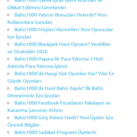
Dikkat Edilmesi Gerekenler
Bahis1000 Yatırım Bonusları Nelerdir? Yeni
Kullanıcılara Sunulan
Bahis1000 Müşteri Hizmetleri Yeni Oyuncular
İçin İpuçları
Bahis1000 Blackjack Nasıl Oynanır? Yenilikler
ve Stratejiler 2026
Bahis1000 Papara İle Para Yatırma 3 Hızlı
Adımda Para Yatırma İşlemi
Bahis1000’da Hangi Slot Oyunları Var? Yılın En
Gözde Oyunları
Bahis1000’da Nasıl Bahis Yapılır? İlk Bahis
Deneyiminiz İçin İpuçları
Bahis1000 Facebook Fırsatlarını Yakalayın ve
Kazanma Şansınızı Artırın
Bahis1000 Giriş Adresi Nedir? Yeni Üyeler İçin
Önemli Bilgiler
Bahis1000 Sadakat Programı Üyelerin