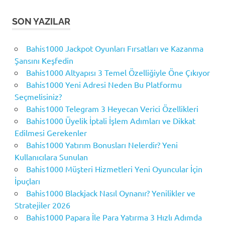
SON YAZILAR
Bahis1000 Jackpot Oyunları Fırsatları ve Kazanma
Şansını Keşfedin
Bahis1000 Altyapısı 3 Temel Özelliğiyle Öne Çıkıyor
Bahis1000 Yeni Adresi Neden Bu Platformu
Seçmelisiniz?
Bahis1000 Telegram 3 Heyecan Verici Özellikleri
Bahis1000 Üyelik İptali İşlem Adımları ve Dikkat
Edilmesi Gerekenler
Bahis1000 Yatırım Bonusları Nelerdir? Yeni
Kullanıcılara Sunulan
Bahis1000 Müşteri Hizmetleri Yeni Oyuncular İçin
İpuçları
Bahis1000 Blackjack Nasıl Oynanır? Yenilikler ve
Stratejiler 2026
Bahis1000 Papara İle Para Yatırma 3 Hızlı Adımda