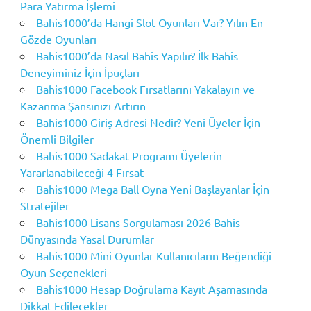
Para Yatırma İşlemi
Bahis1000’da Hangi Slot Oyunları Var? Yılın En
Gözde Oyunları
Bahis1000’da Nasıl Bahis Yapılır? İlk Bahis
Deneyiminiz İçin İpuçları
Bahis1000 Facebook Fırsatlarını Yakalayın ve
Kazanma Şansınızı Artırın
Bahis1000 Giriş Adresi Nedir? Yeni Üyeler İçin
Önemli Bilgiler
Bahis1000 Sadakat Programı Üyelerin
Yararlanabileceği 4 Fırsat
Bahis1000 Mega Ball Oyna Yeni Başlayanlar İçin
Stratejiler
Bahis1000 Lisans Sorgulaması 2026 Bahis
Dünyasında Yasal Durumlar
Bahis1000 Mini Oyunlar Kullanıcıların Beğendiği
Oyun Seçenekleri
Bahis1000 Hesap Doğrulama Kayıt Aşamasında
Dikkat Edilecekler