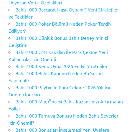
Heyecan Verici Özellikleri
Bahis1000 Baccarat Nasıl Oynanır? Yeni Stratejiler
ve Taktikler
Bahis1000 Poker Bölümü Neden Poker Tercih
Ediliyor?
Bahis1000 Günlük Bonus Bahis Deneyiminizi
Geliştirin
Bahis1000 CMT Cüzdan İle Para Çekme Yeni
Kullanıcılar İçin Önemli
Bahis1000 Keno Oyna 2026 En İyi Stratejiler
Bahis1000 Bahis Kuponu Neden Bu Seçim
Yapılmalı?
Bahis1000 Payfix İle Para Çekme 2026 Yılı İçin
Önemli İpuçları
Bahis1000 Maç Öncesi Bahis Kazancınızı Artırmanın
Yolları
Bahis1000 Turnuva Bonusu Neden Bahis Severler
için Önemli?
Bahis1000 Bonusları İncelemesi Yeni Üyelere