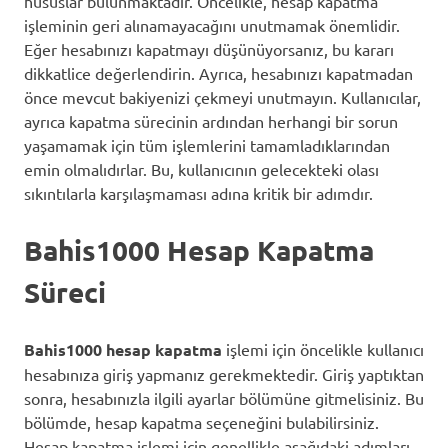
hususlar bulunmaktadır. Öncelikle, hesap kapatma
işleminin geri alınamayacağını unutmamak önemlidir.
Eğer hesabınızı kapatmayı düşünüyorsanız, bu kararı
dikkatlice değerlendirin. Ayrıca, hesabınızı kapatmadan
önce mevcut bakiyenizi çekmeyi unutmayın. Kullanıcılar,
ayrıca kapatma sürecinin ardından herhangi bir sorun
yaşamamak için tüm işlemlerini tamamladıklarından
emin olmalıdırlar. Bu, kullanıcının gelecekteki olası
sıkıntılarla karşılaşmaması adına kritik bir adımdır.
Bahis1000 Hesap Kapatma
Süreci
Bahis1000 hesap kapatma
işlemi için öncelikle kullanıcı
hesabınıza giriş yapmanız gerekmektedir. Giriş yaptıktan
sonra, hesabınızla ilgili ayarlar bölümüne gitmelisiniz. Bu
bölümde, hesap kapatma seçeneğini bulabilirsiniz.
Hesap kapatma işlemi için genellikle aşağıdaki adımları