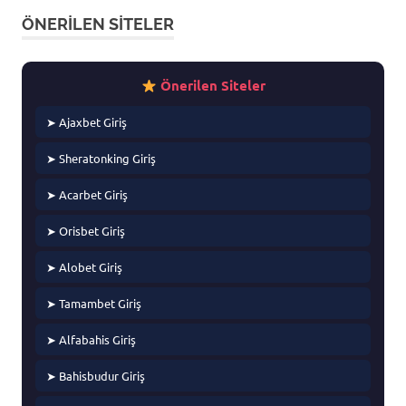
ÖNERILEN SITELER
Önerilen Siteler
➤ Ajaxbet Giriş
➤ Sheratonking Giriş
➤ Acarbet Giriş
➤ Orisbet Giriş
➤ Alobet Giriş
➤ Tamambet Giriş
➤ Alfabahis Giriş
➤ Bahisbudur Giriş