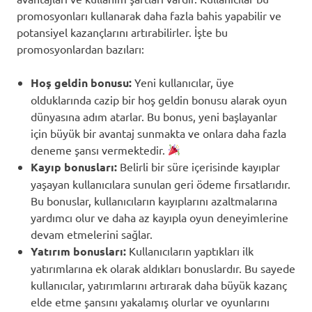
promosyonları kullanarak daha fazla bahis yapabilir ve
potansiyel kazançlarını artırabilirler. İşte bu
promosyonlardan bazıları:
Hoş geldin bonusu:
Yeni kullanıcılar, üye
olduklarında cazip bir hoş geldin bonusu alarak oyun
dünyasına adım atarlar. Bu bonus, yeni başlayanlar
için büyük bir avantaj sunmakta ve onlara daha fazla
deneme şansı vermektedir.
Kayıp bonusları:
Belirli bir süre içerisinde kayıplar
yaşayan kullanıcılara sunulan geri ödeme fırsatlarıdır.
Bu bonuslar, kullanıcıların kayıplarını azaltmalarına
yardımcı olur ve daha az kayıpla oyun deneyimlerine
devam etmelerini sağlar.
Yatırım bonusları:
Kullanıcıların yaptıkları ilk
yatırımlarına ek olarak aldıkları bonuslardır. Bu sayede
kullanıcılar, yatırımlarını artırarak daha büyük kazanç
elde etme şansını yakalamış olurlar ve oyunlarını