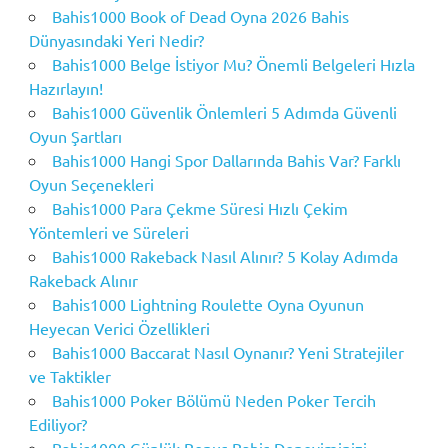
Bahis1000 Book of Dead Oyna 2026 Bahis
Dünyasındaki Yeri Nedir?
Bahis1000 Belge İstiyor Mu? Önemli Belgeleri Hızla
Hazırlayın!
Bahis1000 Güvenlik Önlemleri 5 Adımda Güvenli
Oyun Şartları
Bahis1000 Hangi Spor Dallarında Bahis Var? Farklı
Oyun Seçenekleri
Bahis1000 Para Çekme Süresi Hızlı Çekim
Yöntemleri ve Süreleri
Bahis1000 Rakeback Nasıl Alınır? 5 Kolay Adımda
Rakeback Alınır
Bahis1000 Lightning Roulette Oyna Oyunun
Heyecan Verici Özellikleri
Bahis1000 Baccarat Nasıl Oynanır? Yeni Stratejiler
ve Taktikler
Bahis1000 Poker Bölümü Neden Poker Tercih
Ediliyor?