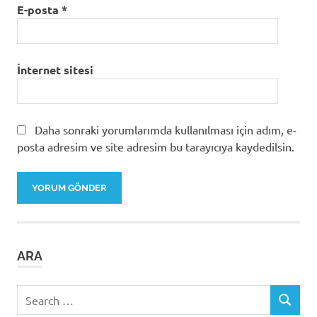
E-posta
*
İnternet sitesi
Daha sonraki yorumlarımda kullanılması için adım, e-
posta adresim ve site adresim bu tarayıcıya kaydedilsin.
ARA
Search
SEARCH
for: