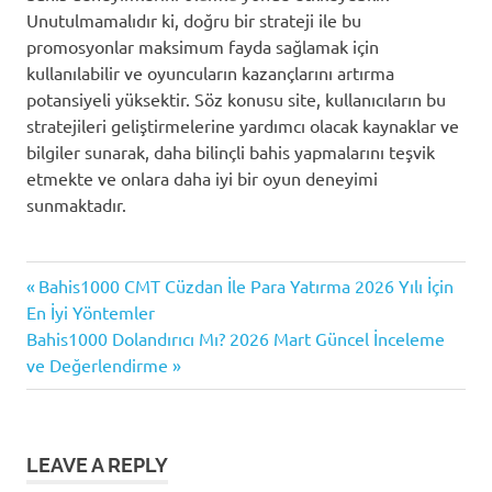
Unutulmamalıdır ki, doğru bir strateji ile bu
promosyonlar maksimum fayda sağlamak için
kullanılabilir ve oyuncuların kazançlarını artırma
potansiyeli yüksektir. Söz konusu site, kullanıcıların bu
stratejileri geliştirmelerine yardımcı olacak kaynaklar ve
bilgiler sunarak, daha bilinçli bahis yapmalarını teşvik
etmekte ve onlara daha iyi bir oyun deneyimi
sunmaktadır.
Bahis
Previous
Yazı
Bahis1000 CMT Cüzdan İle Para Yatırma 2026 Yılı İçin
Promosyonları
Post:
En İyi Yöntemler
gezinmesi
Çevrimiçi
Next
Bahis1000 Dolandırıcı Mı? 2026 Mart Güncel İnceleme
bahis
Post:
ve Değerlendirme
Kullanıcı
Avantajları
LEAVE A REPLY