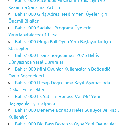
Bahis1000 Facebook Fırsatlarını Yakalayın ve
Kazanma Şansınızı Artırın
Bahis1000 Giriş Adresi Nedir? Yeni Üyeler İçin
Önemli Bilgiler
Bahis1000 Sadakat Programı Üyelerin
Yararlanabileceği 4 Fırsat
Bahis1000 Mega Ball Oyna Yeni Başlayanlar İçin
Stratejiler
Bahis1000 Lisans Sorgulaması 2026 Bahis
Dünyasında Yasal Durumlar
Bahis1000 Mini Oyunlar Kullanıcıların Beğendiği
Oyun Seçenekleri
Bahis1000 Hesap Doğrulama Kayıt Aşamasında
Dikkat Edilecekler
Bahis1000 İlk Yatırım Bonusu Var Mı? Yeni
Başlayanlar İçin 5 İpucu
Bahis1000 Deneme Bonusu Neler Sunuyor ve Nasıl
Kullanılır?
Bahis1000 Big Bass Bonanza Oyna Yeni Oyuncular