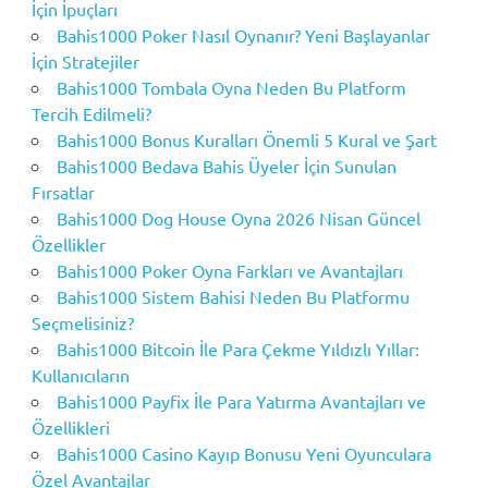
İçin İpuçları
Bahis1000 Poker Nasıl Oynanır? Yeni Başlayanlar
İçin Stratejiler
Bahis1000 Tombala Oyna Neden Bu Platform
Tercih Edilmeli?
Bahis1000 Bonus Kuralları Önemli 5 Kural ve Şart
Bahis1000 Bedava Bahis Üyeler İçin Sunulan
Fırsatlar
Bahis1000 Dog House Oyna 2026 Nisan Güncel
Özellikler
Bahis1000 Poker Oyna Farkları ve Avantajları
Bahis1000 Sistem Bahisi Neden Bu Platformu
Seçmelisiniz?
Bahis1000 Bitcoin İle Para Çekme Yıldızlı Yıllar:
Kullanıcıların
Bahis1000 Payfix İle Para Yatırma Avantajları ve
Özellikleri
Bahis1000 Casino Kayıp Bonusu Yeni Oyunculara
Özel Avantajlar