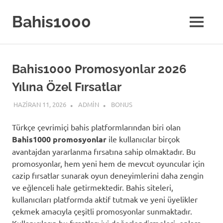
Skip
to
Bahis1000
MENU
content
Bahis1000 Promosyonlar 2026
Yılına Özel Fırsatlar
HAZIRAN 11, 2026
ADMIN
BONUS
Türkçe çevrimiçi bahis platformlarından biri olan
Bahis1000 promosyonlar
ile kullanıcılar birçok
avantajdan yararlanma fırsatına sahip olmaktadır. Bu
promosyonlar, hem yeni hem de mevcut oyuncular için
cazip fırsatlar sunarak oyun deneyimlerini daha zengin
ve eğlenceli hale getirmektedir. Bahis siteleri,
kullanıcıları platformda aktif tutmak ve yeni üyelikler
çekmek amacıyla çeşitli promosyonlar sunmaktadır.
Kullanıcıların bu fırsatları iyi değerlendirmeleri, onlara