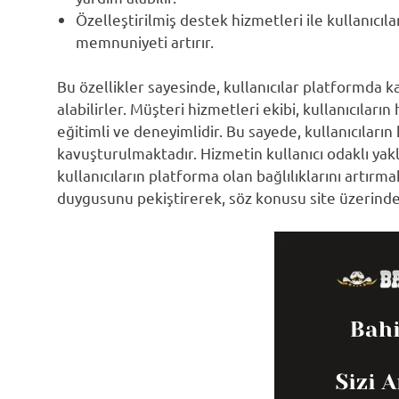
Özelleştirilmiş destek hizmetleri ile kullanıcıl
memnuniyeti artırır.
Bu özellikler sayesinde, kullanıcılar platformda ka
alabilirler. Müşteri hizmetleri ekibi, kullanıcıları
eğitimli ve deneyimlidir. Bu sayede, kullanıcıların
kavuşturulmaktadır. Hizmetin kullanıcı odaklı yak
kullanıcıların platforma olan bağlılıklarını artırma
duygusunu pekiştirerek, söz konusu site üzerinde