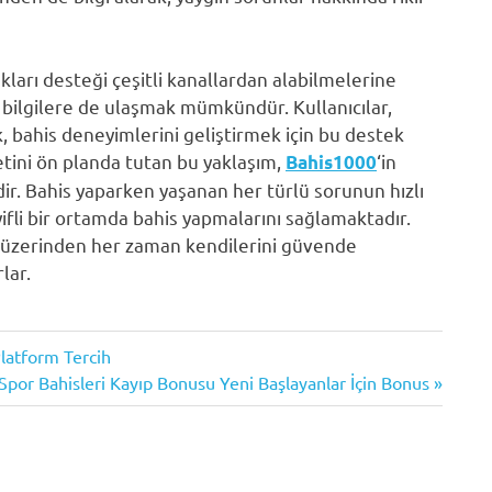
ukları desteği çeşitli kanallardan alabilmelerine
l bilgilere de ulaşmak mümkündür. Kullanıcılar,
 bahis deneyimlerini geliştirmek için bu destek
etini ön planda tutan bu yaklaşım,
‘in
Bahis1000
. Bahis yaparken yaşanan her türlü sorunun hızlı
yifli bir ortamda bahis yapmalarını sağlamaktadır.
ı üzerinden her zaman kendilerini güvende
lar.
latform Tercih
por Bahisleri Kayıp Bonusu Yeni Başlayanlar İçin Bonus