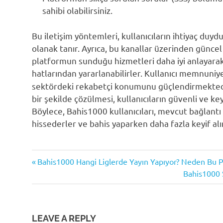
sahibi olabilirsiniz.
Bu iletişim yöntemleri, kullanıcıların ihtiyaç duyd
olanak tanır. Ayrıca, bu kanallar üzerinden günce
platformun sunduğu hizmetleri daha iyi anlayarak,
hatlarından yararlanabilirler. Kullanıcı memnuniy
sektördeki rekabetçi konumunu güçlendirmektedir
bir şekilde çözülmesi, kullanıcıların güvenli ve ke
Böylece, Bahis1000 kullanıcıları, mevcut bağlant
hissederler ve bahis yaparken daha fazla keyif alır
Bahis
Previous
Yazı
Bahis1000 Hangi Liglerde Yayın Yapıyor? Neden Bu P
deneyimi
Post:
Next
Bahis1000 S
gezinmesi
Çevrimiçi
Post:
bahis
Müşteri
desteği
LEAVE A REPLY