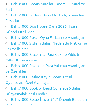
Bahis1000 Bonus Kuralları Önemli 5 Kural ve
Şart
Bahis1000 Bedava Bahis Üyeler İçin Sunulan
Fırsatlar
Bahis1000 Dog House Oyna 2026 Nisan
Güncel Özellikler
Bahis1000 Poker Oyna Farkları ve Avantajları
Bahis1000 Sistem Bahisi Neden Bu Platformu
Seçmelisiniz?
Bahis1000 Bitcoin İle Para Çekme Yıldızlı
Yıllar: Kullanıcıların
Bahis1000 Payfix İle Para Yatırma Avantajları
ve Özellikleri
Bahis1000 Casino Kayıp Bonusu Yeni
Oyunculara Özel Avantajlar
Bahis1000 Book of Dead Oyna 2026 Bahis
Dünyasındaki Yeri Nedir?
Bahis1000 Belge İstiyor Mu? Önemli Belgeleri
Hızla Hazırlayın!