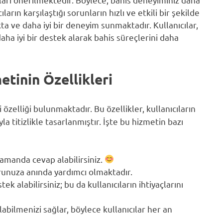
ların karşılaştığı sorunların hızlı ve etkili bir şekilde
a ve daha iyi bir deneyim sunmaktadır. Kullanıcılar,
 iyi bir destek alarak bahis süreçlerini daha
etinin Özellikleri
özelliği bulunmaktadır. Bu özellikler, kullanıcıların
 titizlikle tasarlanmıştır. İşte bu hizmetin bazı
 zamanda cevap alabilirsiniz.
orunuza anında yardımcı olmaktadır.
tek alabilirsiniz; bu da kullanıcıların ihtiyaçlarını
bilmenizi sağlar, böylece kullanıcılar her an