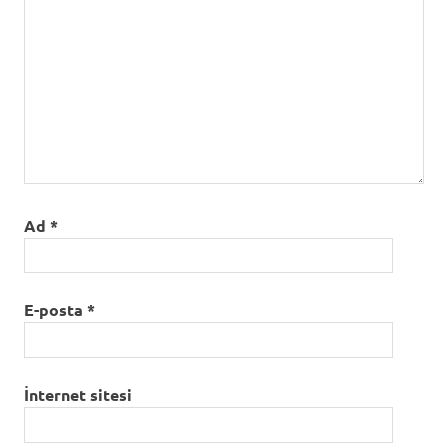
Ad
*
E-posta
*
İnternet sitesi