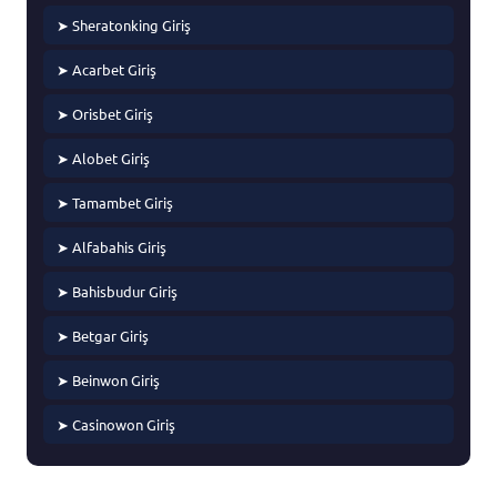
➤ Sheratonking Giriş
➤ Acarbet Giriş
➤ Orisbet Giriş
➤ Alobet Giriş
➤ Tamambet Giriş
➤ Alfabahis Giriş
➤ Bahisbudur Giriş
➤ Betgar Giriş
➤ Beinwon Giriş
➤ Casinowon Giriş