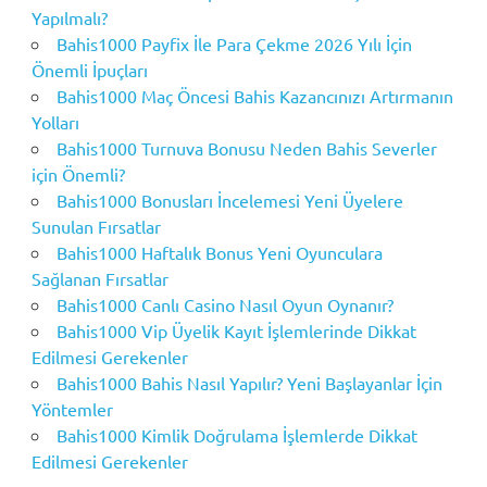
Yapılmalı?
Bahis1000 Payfix İle Para Çekme 2026 Yılı İçin
Önemli İpuçları
Bahis1000 Maç Öncesi Bahis Kazancınızı Artırmanın
Yolları
Bahis1000 Turnuva Bonusu Neden Bahis Severler
için Önemli?
Bahis1000 Bonusları İncelemesi Yeni Üyelere
Sunulan Fırsatlar
Bahis1000 Haftalık Bonus Yeni Oyunculara
Sağlanan Fırsatlar
Bahis1000 Canlı Casino Nasıl Oyun Oynanır?
Bahis1000 Vip Üyelik Kayıt İşlemlerinde Dikkat
Edilmesi Gerekenler
Bahis1000 Bahis Nasıl Yapılır? Yeni Başlayanlar İçin
Yöntemler
Bahis1000 Kimlik Doğrulama İşlemlerde Dikkat
Edilmesi Gerekenler