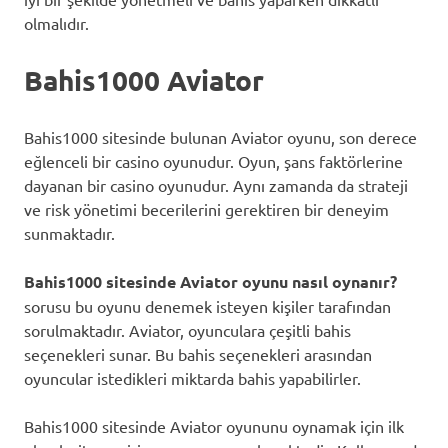
olmalıdır.
Bahis1000 Aviator
Bahis1000 sitesinde bulunan Aviator oyunu, son derece
eğlenceli bir casino oyunudur. Oyun, şans faktörlerine
dayanan bir casino oyunudur. Aynı zamanda da strateji
ve risk yönetimi becerilerini gerektiren bir deneyim
sunmaktadır.
Bahis1000 sitesinde Aviator oyunu nasıl oynanır?
sorusu bu oyunu denemek isteyen kişiler tarafından
sorulmaktadır. Aviator, oyunculara çeşitli bahis
seçenekleri sunar. Bu bahis seçenekleri arasından
oyuncular istedikleri miktarda bahis yapabilirler.
Bahis1000 sitesinde Aviator oyununu oynamak için ilk