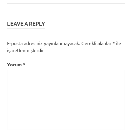
Post:
Post:
gezinmesi
LEAVE A REPLY
E-posta adresiniz yayınlanmayacak.
Gerekli alanlar
*
ile
işaretlenmişlerdir
Yorum
*