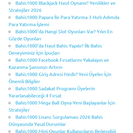
Bahis1000 Blackjack Nasıl Oynanır? Yenilikler ve
Stratejiler 2026
Bahis1000 Papara İle Para Yatırma 3 Hızlı Adımda
Para Yatırma İşlemi
Bahis1000’da Hangi Slot Oyunları Var? Yılın En
Gözde Oyunları
Bahis1000’da Nasıl Bahis Yapılır? İlk Bahis
Deneyiminiz İçin İpuçları
Bahis1000 Facebook Fırsatlarını Yakalayın ve
Kazanma Şansınızı Artırın
Bahis1000 Giriş Adresi Nedir? Yeni Üyeler İçin
Önemli Bilgiler
Bahis1000 Sadakat Programı Üyelerin
Yararlanabileceği 4 Fırsat
Bahis1000 Mega Ball Oyna Yeni Başlayanlar İçin
Stratejiler
Bahis1000 Lisans Sorgulaması 2026 Bahis
Dünyasında Yasal Durumlar
Bahis1000 Mini Oyunlar Kullanıcıların Beğendiği