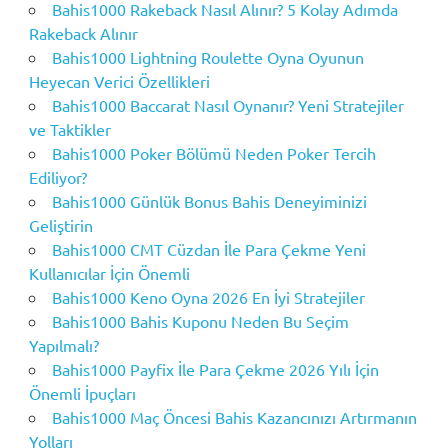
Bahis1000 Rakeback Nasıl Alınır? 5 Kolay Adımda
Rakeback Alınır
Bahis1000 Lightning Roulette Oyna Oyunun
Heyecan Verici Özellikleri
Bahis1000 Baccarat Nasıl Oynanır? Yeni Stratejiler
ve Taktikler
Bahis1000 Poker Bölümü Neden Poker Tercih
Ediliyor?
Bahis1000 Günlük Bonus Bahis Deneyiminizi
Geliştirin
Bahis1000 CMT Cüzdan İle Para Çekme Yeni
Kullanıcılar İçin Önemli
Bahis1000 Keno Oyna 2026 En İyi Stratejiler
Bahis1000 Bahis Kuponu Neden Bu Seçim
Yapılmalı?
Bahis1000 Payfix İle Para Çekme 2026 Yılı İçin
Önemli İpuçları
Bahis1000 Maç Öncesi Bahis Kazancınızı Artırmanın
Yolları