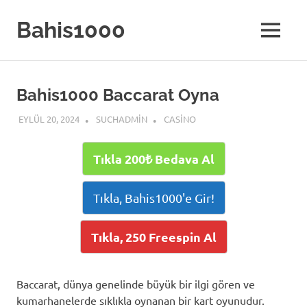
Skip
to
Bahis1000
MENU
content
Bahis1000 Baccarat Oyna
EYLÜL 20, 2024
SUCHADMIN
CASINO
Tıkla 200₺ Bedava Al
Tıkla, Bahis1000'e Gir!
Tıkla, 250 Freespin Al
Baccarat, dünya genelinde büyük bir ilgi gören ve
kumarhanelerde sıklıkla oynanan bir kart oyunudur.