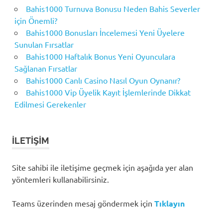
Bahis1000 Turnuva Bonusu Neden Bahis Severler
için Önemli?
Bahis1000 Bonusları İncelemesi Yeni Üyelere
Sunulan Fırsatlar
Bahis1000 Haftalık Bonus Yeni Oyunculara
Sağlanan Fırsatlar
Bahis1000 Canlı Casino Nasıl Oyun Oynanır?
Bahis1000 Vip Üyelik Kayıt İşlemlerinde Dikkat
Edilmesi Gerekenler
İLETIŞIM
Site sahibi ile iletişime geçmek için aşağıda yer alan
yöntemleri kullanabilirsiniz.
Teams üzerinden mesaj göndermek için
Tıklayın