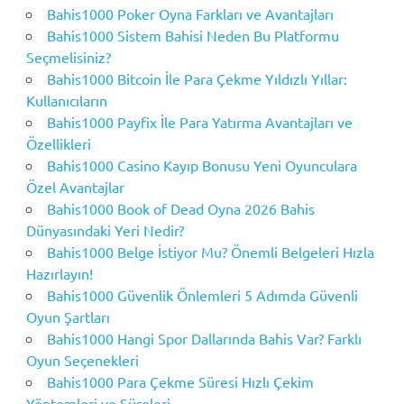
Bahis1000 Poker Oyna Farkları ve Avantajları
Bahis1000 Sistem Bahisi Neden Bu Platformu
Seçmelisiniz?
Bahis1000 Bitcoin İle Para Çekme Yıldızlı Yıllar:
Kullanıcıların
Bahis1000 Payfix İle Para Yatırma Avantajları ve
Özellikleri
Bahis1000 Casino Kayıp Bonusu Yeni Oyunculara
Özel Avantajlar
Bahis1000 Book of Dead Oyna 2026 Bahis
Dünyasındaki Yeri Nedir?
Bahis1000 Belge İstiyor Mu? Önemli Belgeleri Hızla
Hazırlayın!
Bahis1000 Güvenlik Önlemleri 5 Adımda Güvenli
Oyun Şartları
Bahis1000 Hangi Spor Dallarında Bahis Var? Farklı
Oyun Seçenekleri
Bahis1000 Para Çekme Süresi Hızlı Çekim
Yöntemleri ve Süreleri