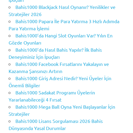
Bahis1000 Blackjack Nasıl Oynanır? Yenilikler ve
Stratejiler 2026
Bahis1000 Papara İle Para Yatırma 3 Hızlı Adımda
Para Yatırma İşlemi
Bahis1000’da Hangi Slot Oyunları Var? Yılın En
Gözde Oyunları
Bahis1000’da Nasıl Bahis Yapılır? İlk Bahis
Deneyiminiz İçin İpuçları
Bahis1000 Facebook Fırsatlarını Yakalayın ve
Kazanma Şansınızı Artırın
Bahis1000 Giriş Adresi Nedir? Yeni Üyeler İçin
Önemli Bilgiler
Bahis1000 Sadakat Programı Üyelerin
Yararlanabileceği 4 Fırsat
Bahis1000 Mega Ball Oyna Yeni Başlayanlar İçin
Stratejiler
Bahis1000 Lisans Sorgulaması 2026 Bahis
Dünyasında Yasal Durumlar