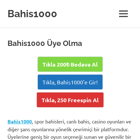
Skip
to
Bahis1000
MENU
content
Bahis1000 Üye Olma
Tıkla 200₺ Bedava Al
Tıkla, Bahis1000'e Gir!
Tıkla, 250 Freespin Al
Bahis1000
, spor bahisleri, canlı bahis, casino oyunları ve
diğer şans oyunlarına yönelik çevrimiçi bir platformdur.
Üyelerine geniş bir oyun seçeneği sunan ve güvenilir bir