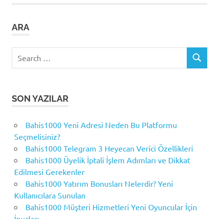
ARA
Search
SEARCH
for:
SON YAZILAR
Bahis1000 Yeni Adresi Neden Bu Platformu
Seçmelisiniz?
Bahis1000 Telegram 3 Heyecan Verici Özellikleri
Bahis1000 Üyelik İptali İşlem Adımları ve Dikkat
Edilmesi Gerekenler
Bahis1000 Yatırım Bonusları Nelerdir? Yeni
Kullanıcılara Sunulan
Bahis1000 Müşteri Hizmetleri Yeni Oyuncular İçin
İpuçları