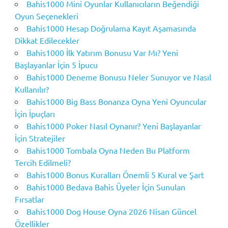
Bahis1000 Mini Oyunlar Kullanıcıların Beğendiği
Oyun Seçenekleri
Bahis1000 Hesap Doğrulama Kayıt Aşamasında
Dikkat Edilecekler
Bahis1000 İlk Yatırım Bonusu Var Mı? Yeni
Başlayanlar İçin 5 İpucu
Bahis1000 Deneme Bonusu Neler Sunuyor ve Nasıl
Kullanılır?
Bahis1000 Big Bass Bonanza Oyna Yeni Oyuncular
İçin İpuçları
Bahis1000 Poker Nasıl Oynanır? Yeni Başlayanlar
İçin Stratejiler
Bahis1000 Tombala Oyna Neden Bu Platform
Tercih Edilmeli?
Bahis1000 Bonus Kuralları Önemli 5 Kural ve Şart
Bahis1000 Bedava Bahis Üyeler İçin Sunulan
Fırsatlar
Bahis1000 Dog House Oyna 2026 Nisan Güncel
Özellikler